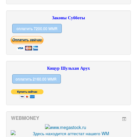
Законы Субботы
Кицур Шульхан Арух
WEBMONEY