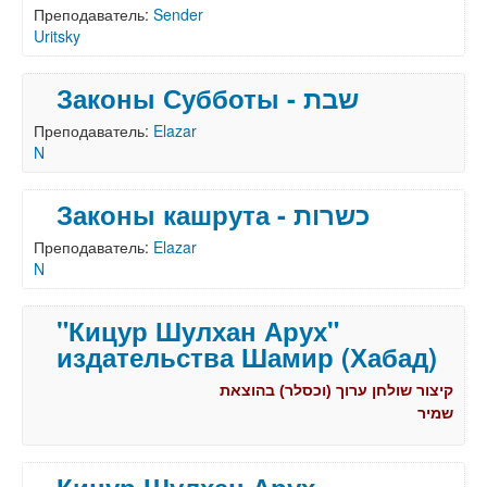
Преподаватель:
Sender
Uritsky
Законы Субботы - שבת
Преподаватель:
Elazar
N
Законы кашрута - כשרות
Преподаватель:
Elazar
N
"Кицур Шулхан Арух"
издательства Шамир (Хабад)
קיצור שולחן ערוך (וכסלר) בהוצאת
שמיר
Кицур Шулхан Арух