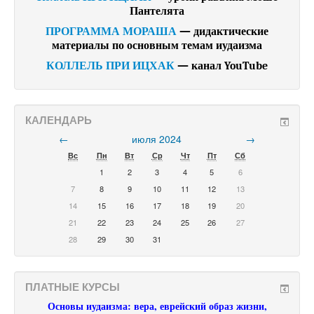
Пантелята
ПРОГРАММА МОРАША
— дидактические
материалы по основным темам иудаизма
КОЛЛЕЛЬ ПРИ ИЦХАК
— канал YouTube
КАЛЕНДАРЬ
←
июля 2024
→
Вс
Пн
Вт
Ср
Чт
Пт
Сб
1
2
3
4
5
6
7
8
9
10
11
12
13
14
15
16
17
18
19
20
21
22
23
24
25
26
27
28
29
30
31
ПЛАТНЫЕ КУРСЫ
Основы иудаизма: вера, еврейский образ жизни,